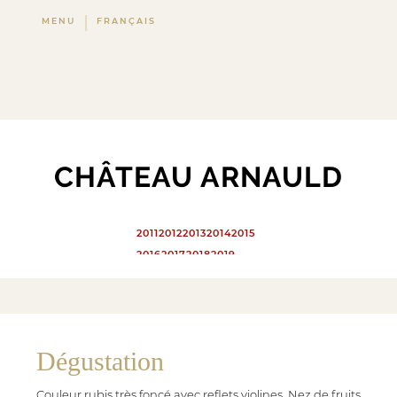
MENU
FRANÇAIS
CHÂTEAU ARNAULD
2011
2012
2013
2014
2015
2016
2017
2018
2019
2021
2020
Dégustation
Couleur rubis très foncé avec reflets violines. Nez de fruits