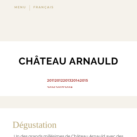
MENU
FRANÇAIS
CHÂTEAU ARNAULD
2011
2012
2013
2014
2015
2016
2017
2018
2019
2020
2021
Dégustation
Un des grands millésimes de Château Arnauld avec des