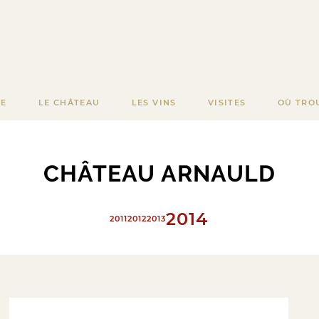
RE
LE CHÂTEAU
LES VINS
VISITES
OÙ TRO
CHÂTEAU ARNAULD
2014
2011
2012
2013
2015
2016
2017
2018
2019
2020
2021