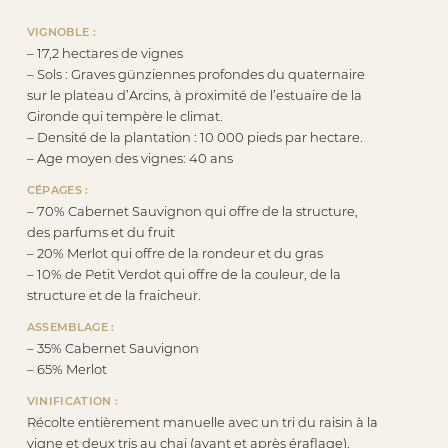
VIGNOBLE :
– 17,2 hectares de vignes
– Sols : Graves günziennes profondes du quaternaire
sur le plateau d’Arcins, à proximité de l’estuaire de la
Gironde qui tempère le climat.
– Densité de la plantation : 10 000 pieds par hectare.
– Age moyen des vignes: 40 ans
CÉPAGES :
– 70% Cabernet Sauvignon qui offre de la structure,
des parfums et du fruit
– 20% Merlot qui offre de la rondeur et du gras
– 10% de Petit Verdot qui offre de la couleur, de la
structure et de la fraicheur.
ASSEMBLAGE :
– 35% Cabernet Sauvignon
– 65% Merlot
VINIFICATION :
Récolte entièrement manuelle avec un tri du raisin à la
vigne et deux tris au chai (avant et après éraflage).