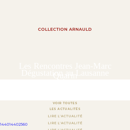
COLLECTION ARNAULD
Les Rencontres Jean-Marc
Dégustation au Lausanne
Quarin
Palace
Dégustation à l'aveugle
VOIR TOUTES
LES ACTUALITÉS
LIRE L’ACTUALITÉ
LIRE L’ACTUALITÉ
1440
1440
2560