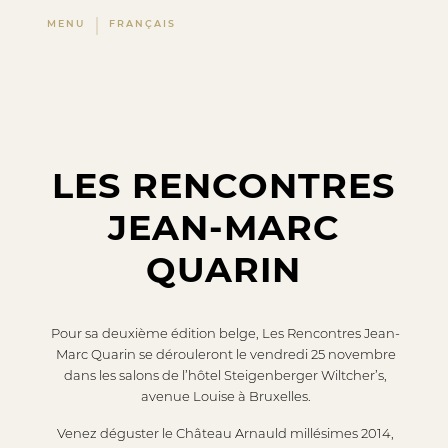
MENU
FRANÇAIS
LES RENCONTRES
JEAN-MARC
QUARIN
Pour sa deuxième édition belge, Les Rencontres Jean-
Marc Quarin se dérouleront le vendredi 25 novembre
dans les salons de l’hôtel Steigenberger Wiltcher’s,
avenue Louise à Bruxelles.
Venez déguster le Château Arnauld millésimes 2014,